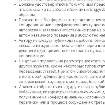
Должны удостовериться в том, что ими пред
что все ссылки на работы и/или цитаты дру
образом.
Плагиат в любых формах (от представления 
копирования или перефразирования существе
авторства и заявления собственных прав на р
актом неэтичного поведения и абсолютно не
Автору не следует публиковать работы, опис
нескольких журналах, печатающих первичные
рукописи одновременно в несколько журнало
неприемлемо.
Не должен подавать на рассмотрение статью,
другом журнале, кроме некоторых типов ста
переводных статей). При этом библиография
и во второй публикации. Кроме того, автор 
которая может содержать материал, близкий и
Должен отображать вклад других лиц в публи
публикации, которые оказались значимыми дл
полученные из конфиденциальных источников
переписки или в процессе обсуждения с тре