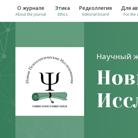
О журнале
Этика
Редколлегия
Для а
About the journal
Ethics
Editorial board
For the 
Научный 
Нов
Исс