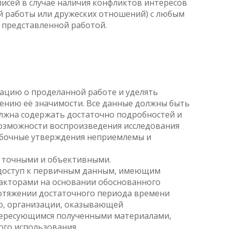
исей в случае наличия конфликтов интересов
й работы или дружеских отношений) с любым
 представленной работой.
цию о проделанной работе и уделять
ению её значимости. Все данные должны быть
лжна содержать достаточно подробностей и
возможности воспроизведения исследования
ибочные утверждения неприемлемы и
ь точными и объективными.
 доступ к первичным данным, имеющим
дакторами на основании обоснованного
ротяжении достаточного периода времени
ю, организации, оказывающей
тересующимся полученными материалами,
ого использования.