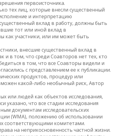
азрешения первоисточника.
ько тех лиц, которые внесли существенный
 исполнение и интерпретацию
с существенный вклад в работу, должны быть
авшие тот или иной вклад в
ны как участники, или им может быть
частники, внесшие существенный вклад в
к и в том, что среди Соавторов нет тех, кто
бедиться в том, что все Соавторы видели и
ласились с представлением ее к публикации.
мических продуктов, процедур или
зможен какой-либо необычный риск, Автор
ных или людей как объектов исследования,
и указано, что все стадии исследования
вным документам исследовательских
ации (WMA), положению об использовании
ных соответствующими комитетами.
права на неприкосновенность частной жизни.