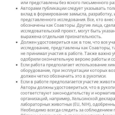
или представлены без ясного письменного р
Авторами публикации следует указывать тол
вклад в формирование замысла, разработку,
представленного исследования. Все, кто вне
обозначены как Соавторы. Другие лица, сдел
исследовательский проект, могут быть указа
выражена отдельная признательность.
Должен удостовериться как в том, что все у
исследование, представлены как Соавторы, та
не принимал участия в работе. Также важно у
одобрили окончательную версию работы и сог
Если работа предполагает использование хи
оборудование, при эксплуатации которых во
должен четко обозначить это в рукописи.
Если в работе предполагается участие живот
Авторы должны удостовериться, что в рукопис
соответствуют законодательству и нормати
организаций, например, Хельсинской деклар
лабораторных животных (EU, NIH), одобрен
Необходимо всегда следить за соблюдением 