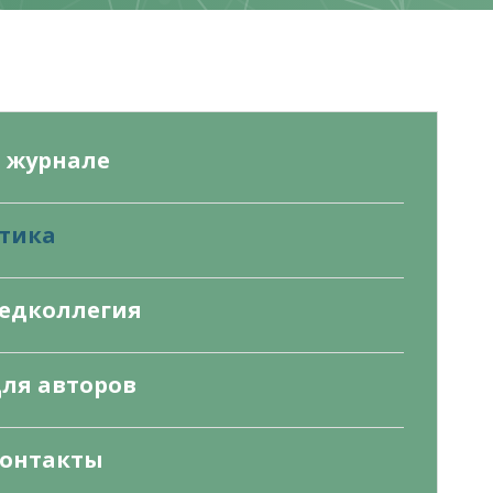
 журнале
тика
едколлегия
ля авторов
онтакты