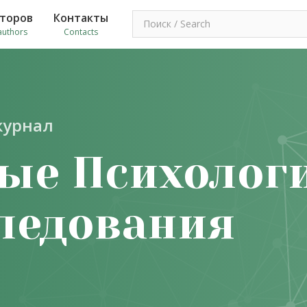
второв
Контакты
authors
Contacts
журнал
ые Психолог
ледования