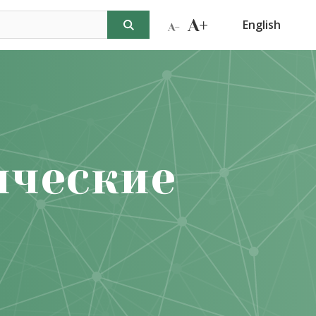
English
ические