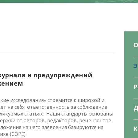
О
Э
 журнала и предупреждений
жением
Р
кие исследования» стремится к широкой и
т на себя ответственность за соблюдение
Д
бликуемых статьях. Наши стандарты основаны
держки от авторов, редакторов, рецензентов,
ложения нашего заявления базируются на
К
ке (COPE).