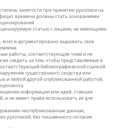
тепень занятости при принятии рукописи на
ефицит времени должны стать основаниями
рецензирования
рецензируемую статью с лицами, не имеющими
, ясно и аргументировано выражать свое
емлема.
ные работы, соответствующие теме и не
кже следить за тем, чтобы представляемые в
соответствующей библиографической ссылкой.
наружение существенного сходства или
ью и любой другой опубликованной работой,
ецензента.
ношении информации или идей, ставших
, и не имеет права использовать их для
едованиях неопубликованные данные,
ю рукописей, без письменного согласия