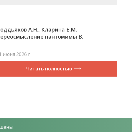
оддьяков А.Н., Кларина Е.М.
ереосмысление пантомимы В.
олунина «Забег на 10 000 метров» (1981)
осле ознакомления с материалами о
1 июня 2026 г
Забеге смерти» (1959): эмпирическое
сследование
Читать полностью
ищены.