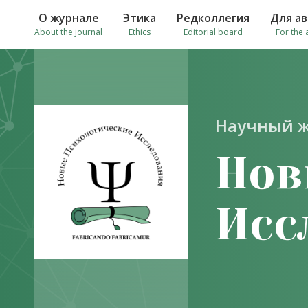
О журнале
Этика
Редколлегия
Для а
About the journal
Ethics
Editorial board
For the 
Научный 
Нов
Исс