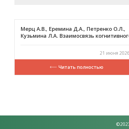
Мерц А.В., Еремина Д.А., Петренко О.Л.,
Кузьмина Л.А. Взаимосвязь когнитивног
функционирования и эмоционального
состояния женщин со злокачественным
21 июня 2026
новообразованиями молочной железы
Читать полностью
©2023