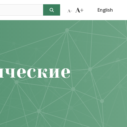
English
ические