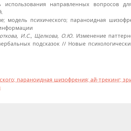
ть использования направленных вопросов д
.
; модель психического; параноидная шизофрен
 информации
откова, И.С., Щелкова, О.Ю.
Изменение паттерно
бальных подсказок // Новые психологические и
ского; параноидная шизофрения; ай-трекинг; зр
и