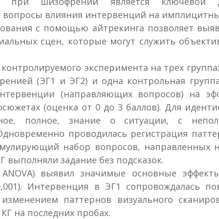
я при шизофрении является ключевой д
м вопросы влияния интервенций на имплицитны
ирования с помощью айтрекинга позволяет выя
иальных сцен, которые могут служить объек
контролируемого эксперимента на трех группах 
енией (ЭГ1 и ЭГ2) и одна контрольная группа
нтервенции (направляющих вопросов) на эф
сюжетах (оценка от 0 до 3 баллов). Для иден
енное, полное, знание о ситуации, с неп
Одновременно проводилась регистрация паттер
тимулирующий набор вопросов, направленных 
Г выполняли задание без подсказок.
 ANOVA) выявил значимые основные эффекты
,001). Интервенция в ЭГ1 сопровождалась п
изменением паттернов визуального сканиро
КГ на последних пробах.