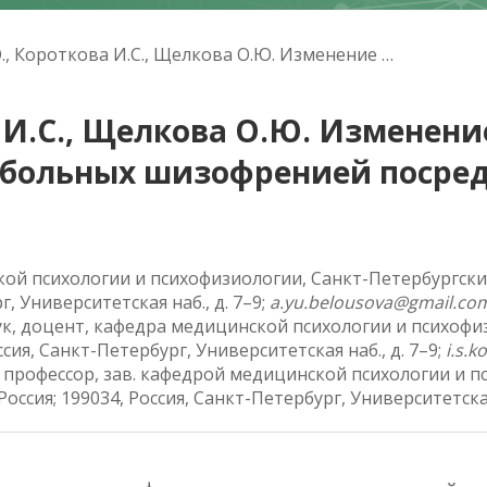
Белоусова А.Ю., Короткова И.С., Щелкова О.Ю. Изменение паттернов внимания и социального восприятия у больных шизофренией посредством вербальных подсказок
а И.С., Щелкова О.Ю. Изменен
у больных шизофренией посре
кой психологии и психофизиологии, Санкт-Петербургски
г, Университетская наб., д. 7–9;
a.yu.belousova@gmail.co
аук, доцент, кафедра медицинской психологии и психоф
сия, Санкт-Петербург, Университетская наб., д. 7–9;
i.s.
, профессор, зав. кафедрой медицинской психологии и 
ссия; 199034, Россия, Санкт-Петербург, Университетская 