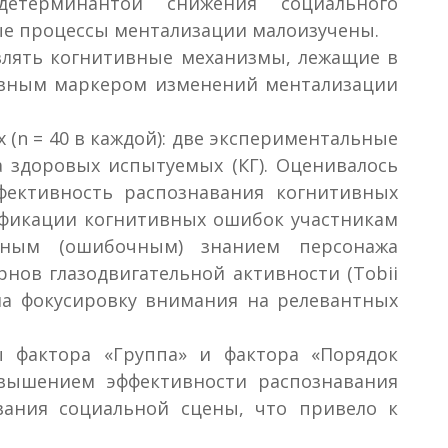
етерминантой снижения социального
е процессы ментализации малоизучены.
влять когнитивные механизмы, лежащие в
тивным маркером изменений ментализации
(n = 40 в каждой): две экспериментальные
 здоровых испытуемых (КГ). Оценивалось
фективность распознавания когнитивных
тификации когнитивных ошибок участникам
олным (ошибочным) знанием персонажа
нов глазодвигательной активности (Tobii
на фокусировку внимания на релевантных
 фактора «Группа» и фактора «Порядок
овышением эффективности распознавания
вания социальной сцены, что привело к