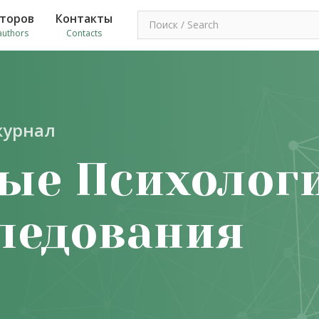
второв
Контакты
authors
Contacts
журнал
ые Психолог
ледования