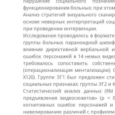
Нарушение социального познани
функционирования больных; при это
Анализ стратегий визуального скан
основе неверных интерпретаций соц
при проведении интервенции.
Исследование проводилось в формате 
группы больных параноидной шизофр
влияние директивной вербальной и
ошибок персонажей в 14 немых видео
требовалось сопоставить собств
(операционализация ментализации). 
X120). Группе ЭГ1 был предложен с
социальных признаках; группы ЭГ2 и К
Статистический анализ данных (RM
предъявления видеосюжетов» (p < 0
когнитивных ошибок персонажей и 
нивелированию различий с профилем 