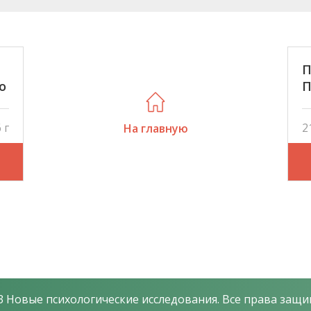
П
о
П
П
и
п
 г
2
На главную
«
и
 Новые психологические исследования. Все права защ