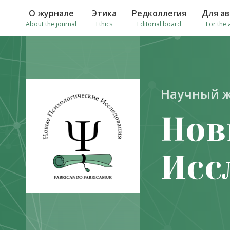
О журнале
Этика
Редколлегия
Для а
About the journal
Ethics
Editorial board
For the 
Научный 
Нов
Исс