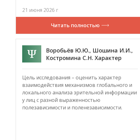
21 июня 2026 г
Читать полностью
Воробьёв Ю.Ю., Шошина И.И.,
Костромина С.Н. Характер
взаимодействия механизмов
глобального и локального
Цель исследования – оценить характер
анализа зрительной
взаимодействия механизмов глобального и
информации у лиц с разной
локального анализа зрительной информации
выраженностью
у лиц с разной выраженностью
полезависимости/
полезависимости и поленезависимости.
поленезависимости