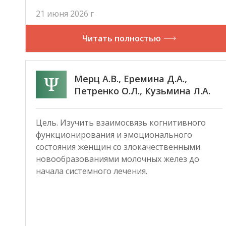
21 июня 2026 г
Читать полностью
Мерц А.В., Еремина Д.А.,
Петренко О.Л., Кузьмина Л.А.
Взаимосвязь когнитивного
функционирования и
Цель. Изучить взаимосвязь когнитивного
эмоционального состояния
функционирования и эмоционального
женщин со злокачественными
состояния женщин со злокачественными
новообразованиями молочной
новообразованиями молочных желез до
железы
начала системного лечения.