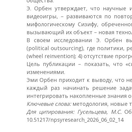
общества.
Э. Орбен утверждает, что научные 
видеоигры, – развиваются по повтор
мифологическому Сизифу, обреченно
вызывающий их объект – новая техно
В своем исследовании Э. Орбен выд
(political outsourcing), где политик
(wheel reinvention); 4) отсутствие пр
Цель публикации – показать, что «
изменениями.
Эми Орбен приходит к выводу, что н
каждый раз начинать решение задач
интегрировать накопленные знания о 
Ключевые слова:
методология, новые т
Для цитирования: Гусельцева, М.С.
Об
10.51217/npsyresearch_2026_06_02_14