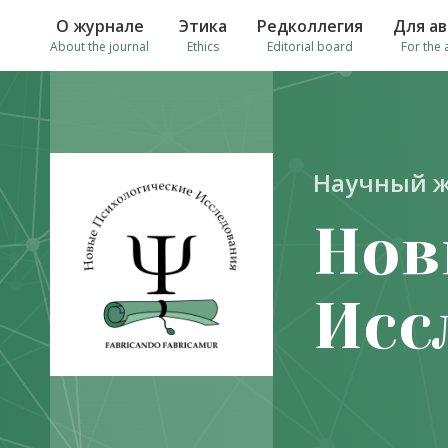
О журнале
Этика
Редколлегия
Для а
About the journal
Ethics
Editorial board
For the 
Научный 
Нов
Исс